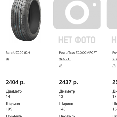
Bars UZ200 82H
PowerTrac ECOCOMFORT
Po
/R
X66 71T
X6
/R
/R
2404 р.
2437 р.
2
Диаметр
Диаметр
Ди
14
13
13
Ширина
Ширина
Ши
185
145
15
Профиль
Профиль
Пр