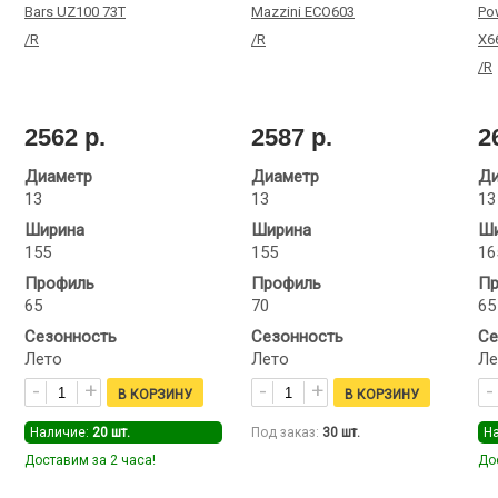
Bars UZ100 73T
Mazzini ECO603
Po
/R
/R
X6
/R
2562 р.
2587 р.
2
Диаметр
Диаметр
Ди
13
13
13
Ширина
Ширина
Ши
155
155
16
Профиль
Профиль
Пр
65
70
65
Сезонность
Сезонность
Се
Лето
Лето
Ле
Наличие:
20
шт.
Под заказ:
30
шт.
Н
Доставим за 2 часа!
До