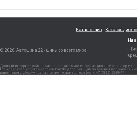
Каталог шин
Каталог диско
Наш
г. Б
© 2026, Автошина 22 - шины со всего мира
врем
Данный интернет-сайт носит исключительно информационный характер и ни п
Гражданского кодексаРоссийской Федерации. Для получения подробной инфо
клиентского обслуживания по почте или по телефону: +7 (3852) 65-89-77