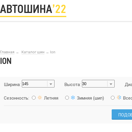
АВТОШИНА
’22
Главная
→
Каталог шин
→
Ion
ION
Ширина:
Высота:
Диа
Сезонность:
Летняя
Зимняя (шип)
Все