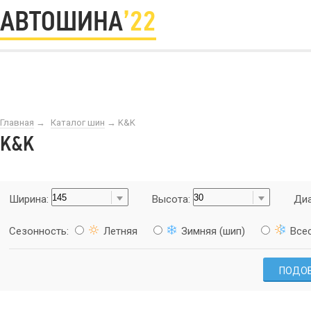
АВТОШИНА
’22
Главная
→
Каталог шин
→
K&K
K&K
Ширина:
Высота:
Диа
Сезонность:
Летняя
Зимняя (шип)
Все