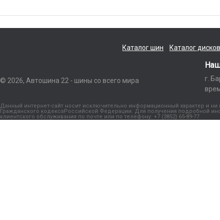
Каталог шин
Каталог диско
Наш
г. Б
© 2026, Автошина 22 - шины со всего мира
врем
Данный интернет-сайт носит исключительно информационный характер и ни п
Гражданского кодексаРоссийской Федерации. Для получения подробной инфо
клиентского обслуживания по почте или по телефону: +7 (3852) 65-89-77