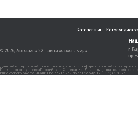
Каталог шин
Каталог диско
Наш
г. Б
© 2026, Автошина 22 - шины со всего мира
врем
Данный интернет-сайт носит исключительно информационный характер и ни п
Гражданского кодексаРоссийской Федерации. Для получения подробной инфо
клиентского обслуживания по почте или по телефону: +7 (3852) 65-89-77