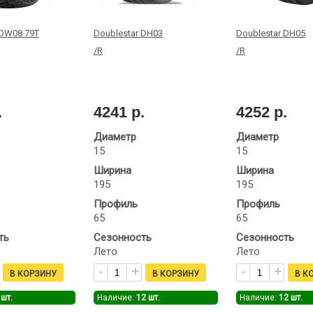
 DW08 79T
Doublestar DH03
Doublestar DH05
/R
/R
.
4241 р.
4252 р.
Диаметр
Диаметр
15
15
Ширина
Ширина
195
195
Профиль
Профиль
65
65
ть
Сезонность
Сезонность
Лето
Лето
шт.
Наличие:
12
шт.
Наличие:
12
шт.