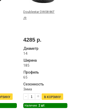
Doublestar DW08 86T
/R
4285 р.
Диаметр
14
Ширина
185
Профиль
65
Сезонность
Зима
Наличие:
2
шт.