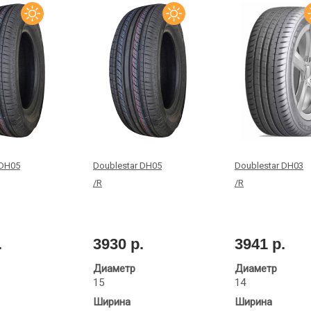
 DH05
Doublestar DH05
Doublestar DH03
/R
/R
.
3930 р.
3941 р.
Диаметр
Диаметр
15
14
Ширина
Ширина