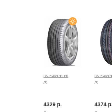
Doublestar DH03
Doublestar
/R
/R
4329 р.
4374 р