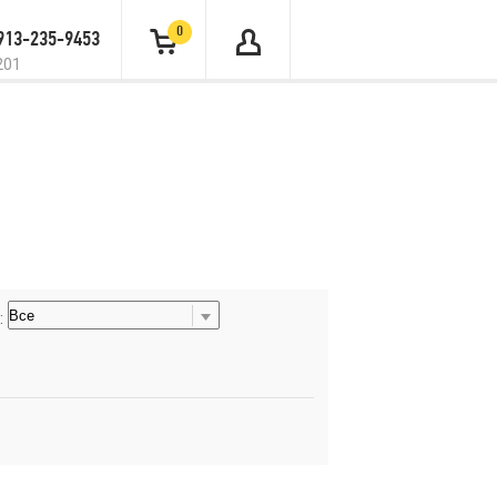
0
 913-235-9453
201
: