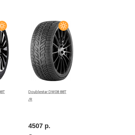
88T
Doublestar DW08 88T
/R
4507 р.