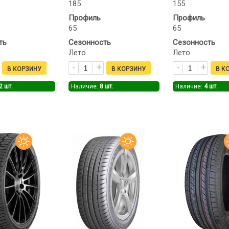
185
155
Профиль
Профиль
65
65
ть
Сезонность
Сезонность
Лето
Лето
2
шт.
Наличие:
8
шт.
Наличие:
4
шт.