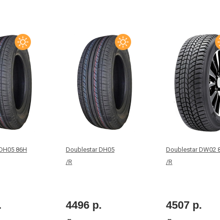
 DH05 86H
Doublestar DH05
Doublestar DW02 
/R
/R
.
4496 р.
4507 р.