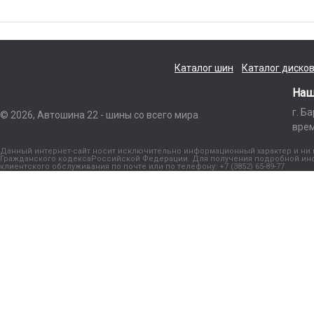
Каталог шин
Каталог диско
Наш
г. Б
© 2026, Автошина 22 - шины со всего мира
врем
Данный интернет-сайт носит исключительно информационный характер и ни п
Гражданского кодексаРоссийской Федерации. Для получения подробной инфо
клиентского обслуживания по почте или по телефону: +7 (3852) 65-89-77