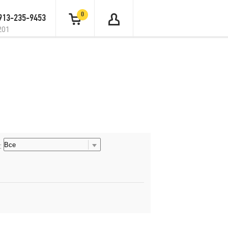
0
 913-235-9453
201
: