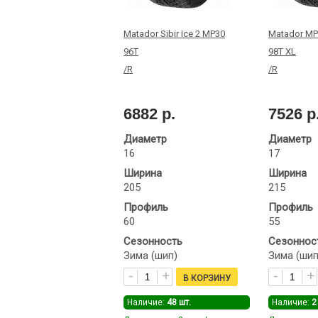
Matador Sibir Ice 2 МР30
Matador MP3
96T
98T XL
/R
/R
6882 р.
7526 р
Диаметр
Диаметр
16
17
Ширина
Ширина
205
215
Профиль
Профиль
60
55
Сезонность
Сезоннос
Зима (шип)
Зима (шип
Наличие:
48
шт.
Наличие:
2