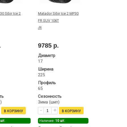
0 Sibir Ice 2
Matador Sibir Ice 2 MP30
FR SUV 106T
/R
.
9785 р.
Диаметр
17
Ширина
225
Профиль
65
ть
Сезонность
)
Зима (шип)
шт.
Наличие:
10
шт.