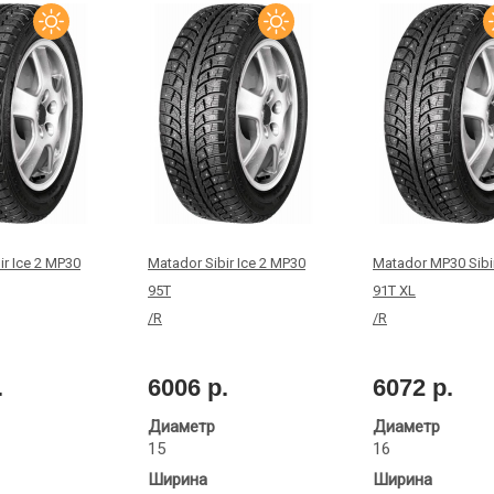
ir Ice 2 MP30
Matador Sibir Ice 2 MP30
Matador MP30 Sibir
95T
91T XL
/R
/R
.
6006 р.
6072 р.
Диаметр
Диаметр
15
16
Ширина
Ширина