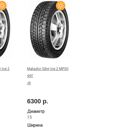
 Ice 2
Matador Sibir Ice 2 MP30
99T
/R
6300 р.
Диаметр
15
Ширина