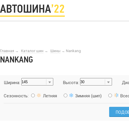
АВТОШИНА
’22
Главная
→
Каталог шин
→
Шины
→
Nankang
NANKANG
Ширина:
Высота:
Диа
Сезонность:
Летняя
Зимняя (шип)
Все