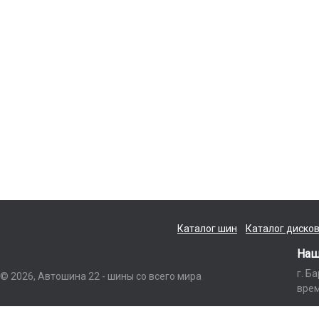
Каталог шин
Каталог диско
Наш
г. Б
© 2026, Автошина 22 - шины со всего мира
врем
Данный интернет-сайт носит исключительно информационный характер и ни п