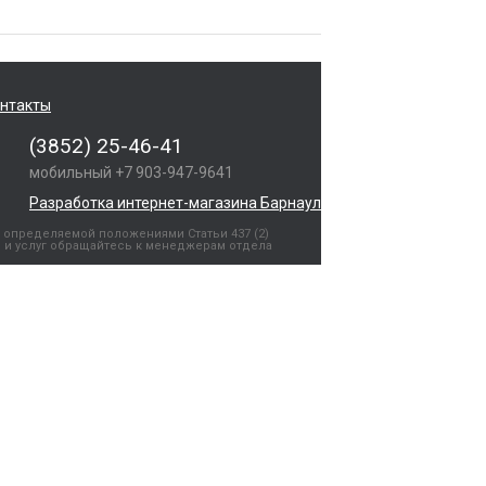
нтакты
(3852) 25-46-41
мобильный +7 903-947-9641
Разработка интернет-магазина Барнаул
 определяемой положениями Статьи 437 (2)
 и услуг обращайтесь к менеджерам отдела