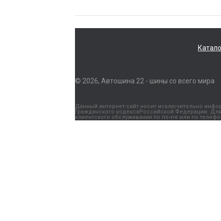
Катало
© 2026, Автошина 22 - шины со всего мира
Данный интернет-сайт носит исключительно информ
Гражданского кодексаРоссийской Федерации. Для 
клиентского обслуживания по почте или по телефону: