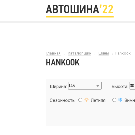
АВТОШИНА
’22
Главная
→
Каталог шин
→
Шины
→
Наnkоok
НАNKОOK
Ширина:
Высота:
Сезонность:
Летняя
Зимн