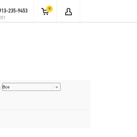
0
 913-235-9453
201
: