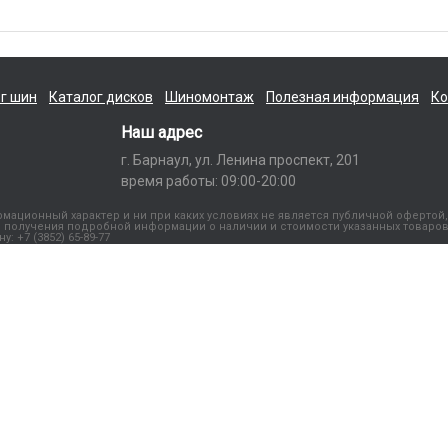
г шин
Каталог дисков
Шиномонтаж
Полезная информация
Ко
Наш адрес
г. Барнаул, ул. Ленина проспект, 201
время работы: 09:00-20:00
ационный характер и ни при каких условиях не является публичной офертой,
получения подробной информации о наличии и стоимости указанных товаров
 +7 (3852) 65-89-77