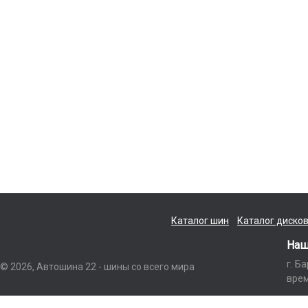
Каталог шин
Каталог диско
Наш
г. Б
© 2026, Автошина 22 - шины со всего мира
врем
Данный интернет-сайт носит исключительно информационный характер и ни п