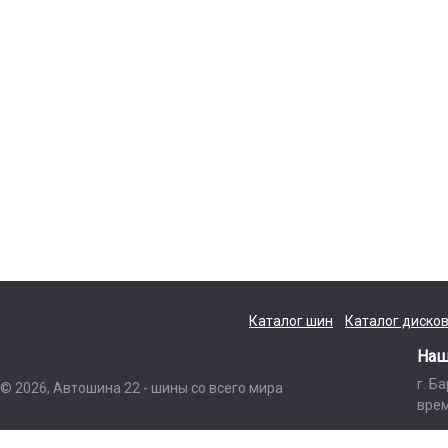
Каталог шин
Каталог диско
Наш
г. Б
© 2026, Автошина 22 - шины со всего мира
врем
Данный интернет-сайт носит исключительно информационный характер и ни п