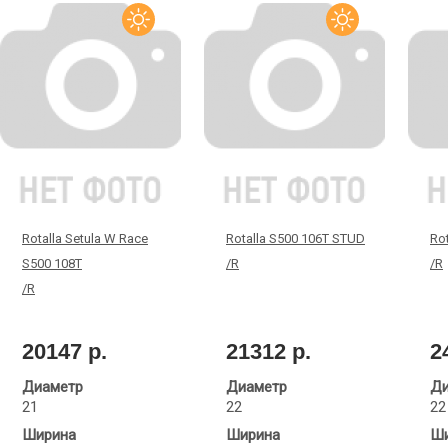
Rotalla Setula W Race
Rotalla S500 106T STUD
Ro
S500 108T
/R
/R
/R
20147 р.
21312 р.
2
Диаметр
Диаметр
Ди
21
22
22
Ширина
Ширина
Ши