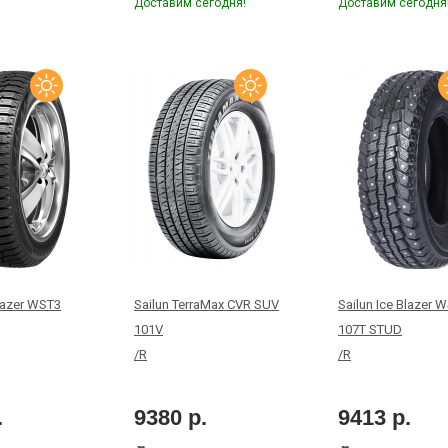
Доставим сегодня!
Доставим сегодня
Blazer WST3
Sailun TerraMax CVR SUV
Sailun Ice Blazer 
101V
107T STUD
/R
/R
.
9380 р.
9413 р.