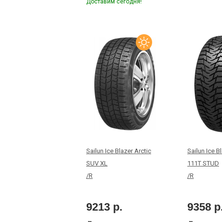
Доставим сегодня!
Sailun Ice Blazer Arctic
Sailun Ice 
SUV XL
111T STUD
/R
/R
9213 р.
9358 р