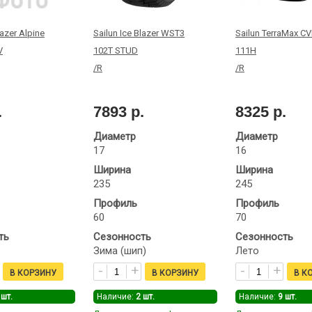
lazer Alpine
Sailun Ice Blazer WST3
Sailun TerraMax C
V
102T STUD
111H
/R
/R
.
7893 р.
8325 р.
Диаметр
Диаметр
17
16
Ширина
Ширина
235
245
Профиль
Профиль
60
70
ть
Сезонность
Сезонность
Зима (шип)
Лето
шт.
Наличие:
2
шт.
Наличие:
9
шт.