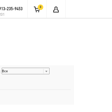
0
 913-235-9453
201
: