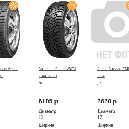
lazer Alpine
Sailun Ice Blazer WST3
Sailun Atrezzo ZSR
8H
104T STUD
98W
/R
/R
.
6105 р.
6660 р.
Диаметр
Диаметр
19
17
Ширина
Ширина