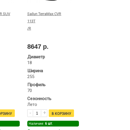
VR SUV
Sailun TerraMax CVR
113T
/R
8647 р.
Диаметр
18
Ширина
255
Профиль
70
Сезонность
Лето
Наличие:
6
шт.