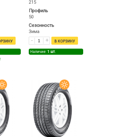
215
Профиль
50
Сезонность
Зима
Наличие:
1
шт.
!