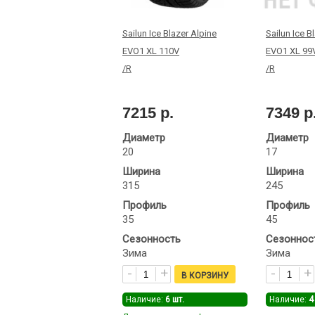
Sailun Ice Blazer Alpine
Sailun Ice B
EVO1 XL 110V
EVO1 XL 99
/R
/R
7215 р.
7349 р
Диаметр
Диаметр
20
17
Ширина
Ширина
315
245
Профиль
Профиль
35
45
Сезонность
Сезоннос
Зима
Зима
Наличие:
6
шт.
Наличие:
4