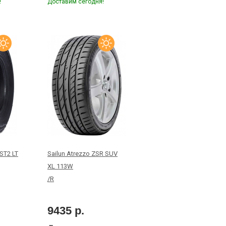
!
Доставим сегодня!
WST2 LT
Sailun Atrezzo ZSR SUV
XL 113W
/R
9435 р.