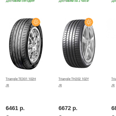
Доставим сегодня!
Доставим за 2 часа!
До
Triangle TE301 102H
Triangle TH202 102Y
Tr
/R
/R
/R
6461 р.
6672 р.
6