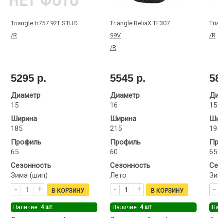
Triangle tr757 92T STUD
Triangle ReliaX TE307
Tr
/R
99V
/R
/R
5295 р.
5545 р.
5
Диаметр
Диаметр
Ди
15
16
15
Ширина
Ширина
Ши
185
215
19
Профиль
Профиль
Пр
65
60
65
Сезонность
Сезонность
Се
Зима (шип)
Лето
Зи
Наличие:
4
шт.
Наличие:
4
шт.
Н