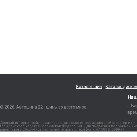
Каталог шин
Каталог диско
Наш
г. Б
© 2026, Автошина 22 - шины со всего мира
врем
Данный интернет-сайт носит исключительно информационный характер и ни п
Гражданского кодексаРоссийской Федерации. Для получения подробной инфо
клиентского обслуживания по почте или по телефону: +7 (3852) 65-89-77