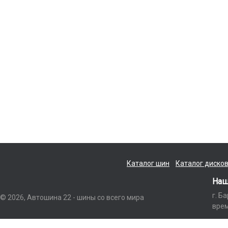
Каталог шин
Каталог диско
Наш
г. Б
© 2026, Автошина 22 - шины со всего мира
врем
Данный интернет-сайт носит исключительно информационный характер и ни п