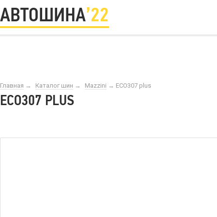
АВТОШИНА
’22
Главная
→
Каталог шин
→
Mazzini
→
ECO307 plus
ECO307 PLUS