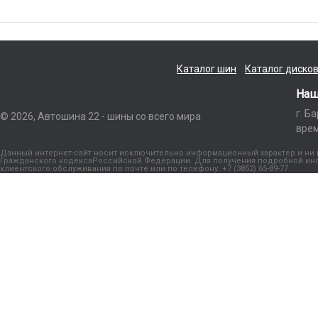
Каталог шин
Каталог диско
Наш
г. Б
© 2026, Автошина 22 - шины со всего мира
врем
Данный интернет-сайт носит исключительно информационный характер и ни п
Гражданского кодексаРоссийской Федерации. Для получения подробной инфо
клиентского обслуживания по почте или по телефону: +7 (3852) 65-89-77