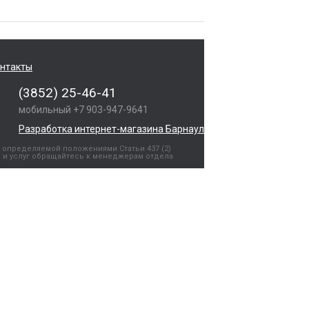
нтакты
(3852) 25-46-41
мобильный +7 903-947-9641
Разработка интернет-магазина Барнаул
 определяемой положениями Статьи 437 (2)
 и услуг обращайтесь к менеджерам отдела