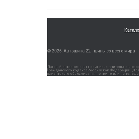
Катало
© 2026, Автошина 22 - шины со всего мира
Данный интернет-сайт носит исключительно информ
Гражданского кодексаРоссийской Федерации. Для 
клиентского обслуживания по почте или по телефону: