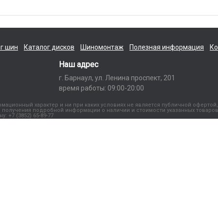
г шин
Каталог дисков
Шиномонтаж
Полезная информация
Ко
Наш адрес
г. Барнаул, ул. Ленина проспект, 201
время работы: 09:00-20:00
ационный характер и ни при каких условиях не является публичной офертой,
получения подробной информации о наличии и стоимости указанных товаров
 +7 (3852) 65-89-77