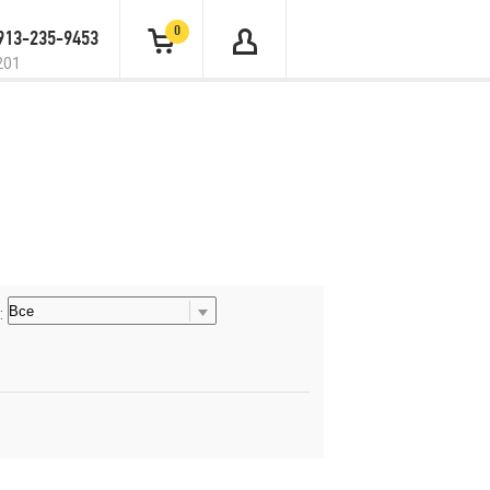
0
 913-235-9453
201
: