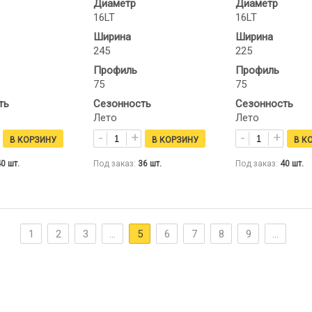
Диаметр
Диаметр
16LT
16LT
Ширина
Ширина
245
225
Профиль
Профиль
75
75
ть
Сезонность
Сезонность
Лето
Лето
40
шт.
Под заказ:
36
шт.
Под заказ:
40
шт.
1
2
3
...
5
6
7
8
9
...