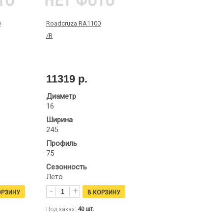
0
Roadcruza RA1100
/R
11319 р.
Диаметр
16
Ширина
245
Профиль
75
Сезонность
Лето
Под заказ:
40
шт.