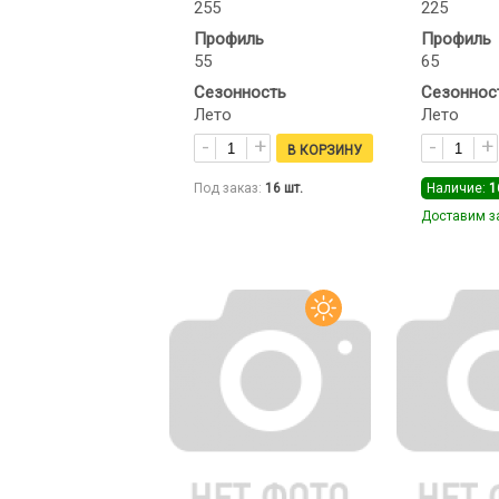
255
225
Профиль
Профиль
55
65
Сезонность
Сезоннос
Лето
Лето
Под заказ:
16
шт.
Наличие:
1
Доставим за