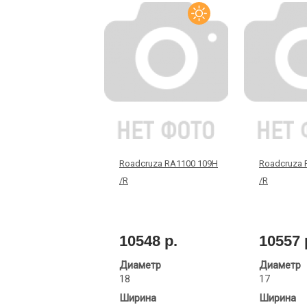
Roadcruza RA1100 109H
Roadcruza 
/R
/R
10548 р.
10557 
Диаметр
Диаметр
18
17
Ширина
Ширина