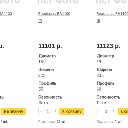
RA1100
Roadcruza RA1100
Roadcruza RA110
/R
/R
р.
11101 р.
11123 р.
Диаметр
Диаметр
18LT
19
Ширина
Ширина
225
235
Профиль
Профиль
55
60
ть
Сезонность
Сезонность
Лето
Лето
14
шт.
Под заказ:
20
шт.
Под заказ:
1
шт.