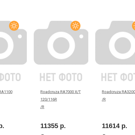
RA1100
Roadcruza RA7000 X/T
Roadcruza RA320
120/116R
/R
/R
р.
11355 р.
11614 р.