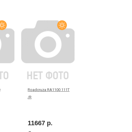
0
Roadcruza RA1100 111T
/R
11667 р.