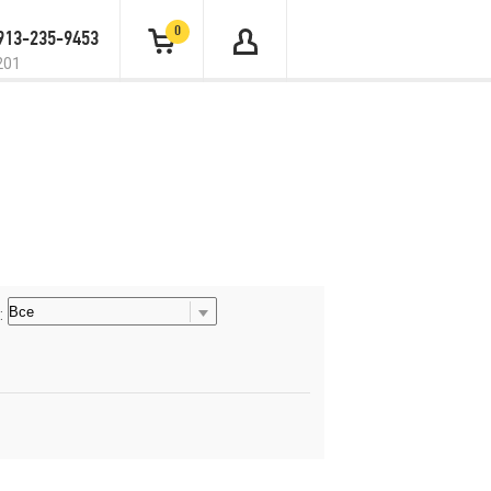
0
 913-235-9453
201
: