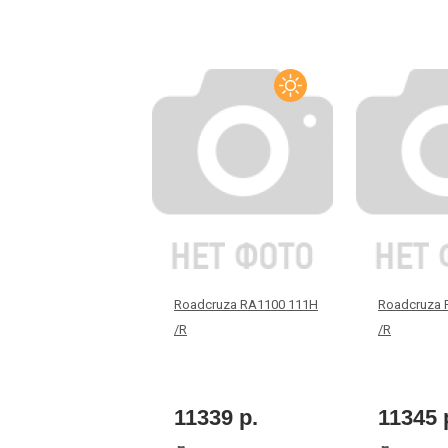
Roadcruza RA1100 111H
Roadcruza 
/R
/R
11339 р.
11345 