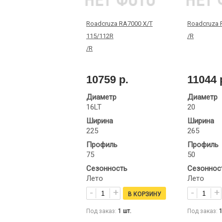
Roadcruza RA7000 X/T
Roadcruza 
115/112R
/R
/R
10759 р.
11044 
Диаметр
Диаметр
16LT
20
Ширина
Ширина
225
265
Профиль
Профиль
75
50
Сезонность
Сезоннос
Лето
Лето
Под заказ:
1
шт.
Под заказ: