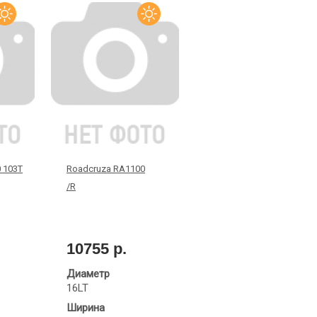
 103T
Roadcruza RA1100
/R
10755 р.
Диаметр
16LT
Ширина