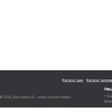
Каталог шин
Каталог диско
Наш
г. Б
© 2026, Автошина 22 - шины со всего мира
врем
Данный интернет-сайт носит исключительно информационный характер и ни п